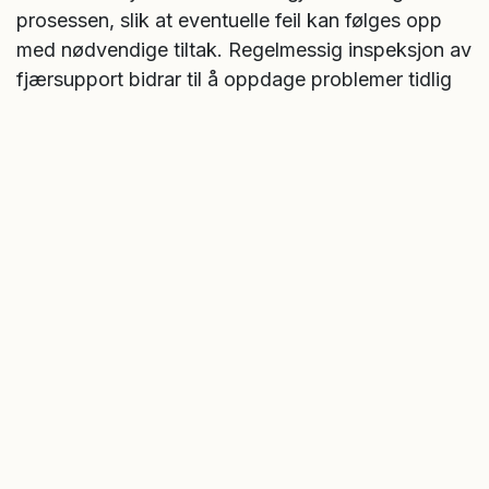
prosessen, slik at eventuelle feil kan følges opp
med nødvendige tiltak. Regelmessig inspeksjon av
fjærsupport bidrar til å oppdage problemer tidlig
og gir et solid grunnlag for planlagt vedlikehold og
økt driftssikkerhet i anlegget.
Tegn på at fjærsupport må
kontrolleres
En målrettet inspeksjon av fjærsupport starter ofte
med å avdekke små tegn før de utvikler seg til
store problemer. Uvanlige bevegelser i rørene,
skjev belastning eller synlig korrosjon kan tyde på