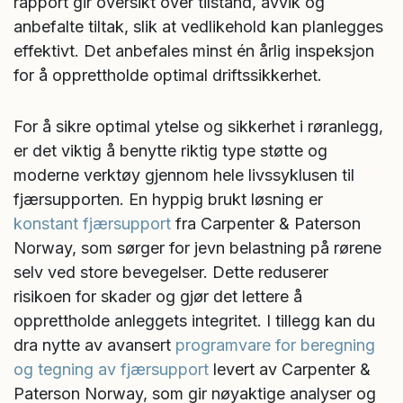
rapport gir oversikt over tilstand, avvik og
anbefalte tiltak, slik at vedlikehold kan planlegges
effektivt. Det anbefales minst én årlig inspeksjon
for å opprettholde optimal driftssikkerhet.
For å sikre optimal ytelse og sikkerhet i røranlegg,
er det viktig å benytte riktig type støtte og
moderne verktøy gjennom hele livssyklusen til
fjærsupporten. En hyppig brukt løsning er
konstant fjærsupport
fra Carpenter & Paterson
Norway, som sørger for jevn belastning på rørene
selv ved store bevegelser. Dette reduserer
risikoen for skader og gjør det lettere å
opprettholde anleggets integritet. I tillegg kan du
dra nytte av avansert
programvare for beregning
og tegning av fjærsupport
levert av Carpenter &
Paterson Norway, som gir nøyaktige analyser og