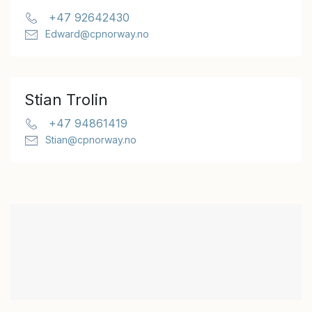
+47 92642430
Edward@cpnorway.no
Stian Trolin
+47 94861419
Stian@cpnorway.no