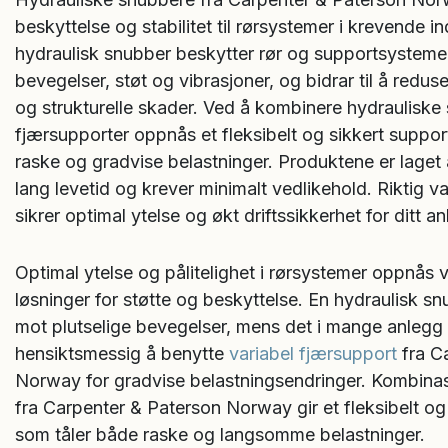
beskyttelse og stabilitet til rørsystemer i krevende ind
hydraulisk snubber beskytter rør og supportsystemer
bevegelser, støt og vibrasjoner, og bidrar til å reduse
og strukturelle skader. Ved å kombinere hydraulisk
fjærsupporter oppnås et fleksibelt og sikkert suppo
raske og gradvise belastninger. Produktene er laget 
lang levetid og krever minimalt vedlikehold. Riktig 
sikrer optimal ytelse og økt driftssikkerhet for ditt a
Optimal ytelse og pålitelighet i rørsystemer oppnås
løsninger for støtte og beskyttelse. En hydraulisk sn
mot plutselige bevegelser, mens det i mange anleg
hensiktsmessig å benytte
variabel fjærsupport
fra C
Norway for gradvise belastningsendringer. Kombinas
fra Carpenter & Paterson Norway gir et fleksibelt o
som tåler både raske og langsomme belastninger.