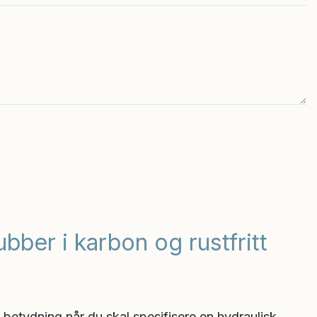
bber i karbon og rustfritt
r betydning når du skal spesifisere en hydraulisk