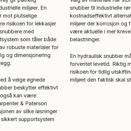
ustrielle miljøer. En
snubber til industrielle r
 mot plutselige
kostnadseffektivt alternat
re risikoen for lekkasjer
miljøer der korrosjon og f
e snubbere med
være aktuelle i mer kreve
rtsystem som tåler både
belastninger.
av robuste materialer for
valg og dimensjonering
En hydraulisk snubber må
nlegg.
forventet levetid. Riktig 
risikoen for tidlig utskif
 ved å velge egnede
miljøet den faktisk skal st
ubber beskytter effektivt
g også kan være
arpenter & Paterson
jonen av slike løsninger
g sikkert supportsystem