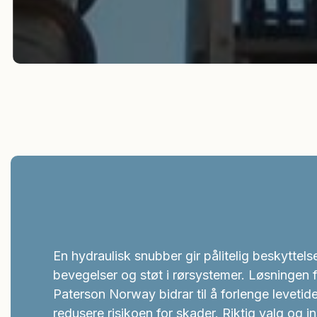
En hydraulisk snubber gir pålitelig beskyttels
bevegelser og støt i rørsystemer. Løsningen 
Paterson Norway bidrar til å forlenge levetid
redusere risikoen for skader. Riktig valg og in