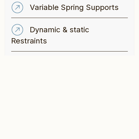
Variable Spring Supports
Dynamic & static
Restraints
Witchliner Isolation
Products
Cryogenic Supports
PTFE Sliders