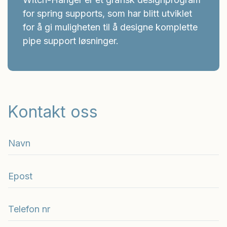
for spring supports, som har blitt utviklet
for å gi muligheten til å designe komplette
pipe support løsninger.
Kontakt oss
N
a
v
E
n
p
*
o
T
s
e
t